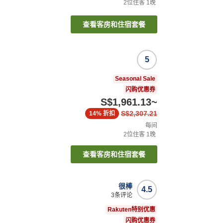
2
位住客
1
晚
查看客房和住宿套餐
5
Seasonal Sale
闪购优惠券
S$1,961.13
~
S$2,307.21
14%
折扣
每间
2
位住客
1
晚
查看客房和住宿套餐
很棒
4.5
3
条评论
Rakuten特别优惠
闪购优惠券