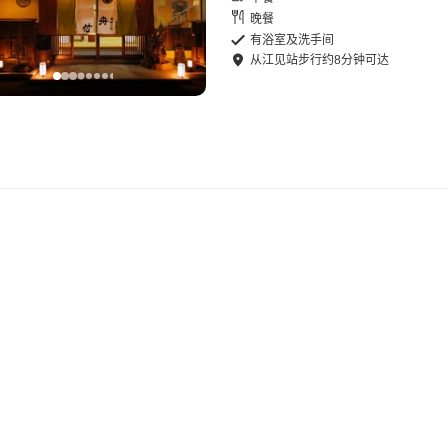
晚餐
有浴室及洗手间
从
江见站
步行
约
8
分钟可达