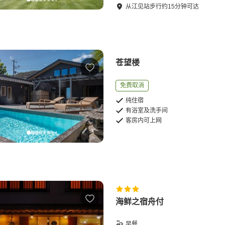
从
江见站
步行
约
15
分钟可达
苍望楼
免费取消
纯住宿
有浴室及洗手间
客房内可上网
海鲜之宿舟付
早餐