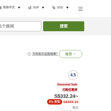
简体中文
SGP
SGD
1
个房间
搜索
推荐
为何显示这些结果？
4.5
Seasonal Sale
闪购优惠券
S$332.24
~
S$369.15
9%
折扣
每间