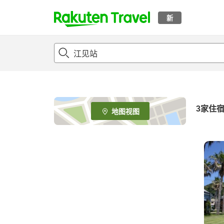
新
t
o
p
P
a
g
e
3
家住
地图视图
_
s
e
a
r
c
h