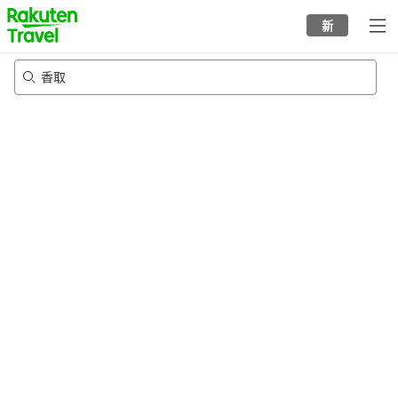
to
新
top
page
香取
23/8/2026
-
24/8/2026
每间
2
人
•
1
个房间