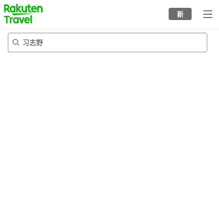
to
新
top
page
习志野
22/8/2026
-
23/8/2026
每间
2
人
•
1
个房间