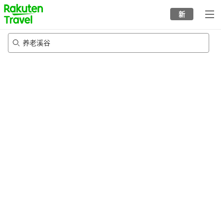
to
新
top
page
养老溪谷
24/8/2026
-
25/8/2026
每间
2
人
•
1
个房间