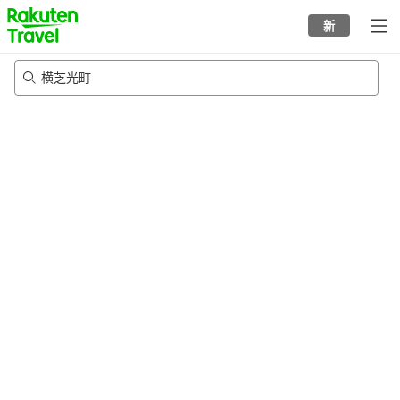
to
新
top
page
横芝光町
20/8/2026
-
21/8/2026
每间
2
人
•
1
个房间