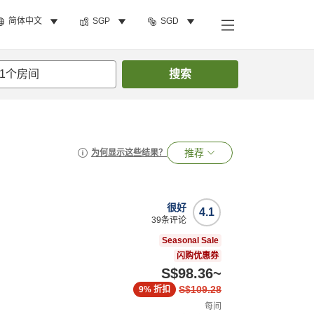
简体中文
SGP
SGD
1
个房间
搜索
推荐
为何显示这些结果？
很好
4.1
39
条评论
Seasonal Sale
闪购优惠券
S$98.36
~
S$109.28
9%
折扣
每间