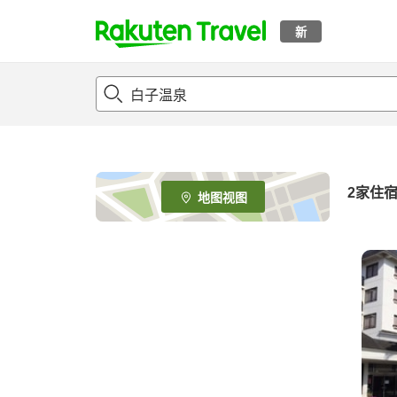
新
t
o
p
P
a
g
e
2
家住
地图视图
_
s
e
a
r
c
h