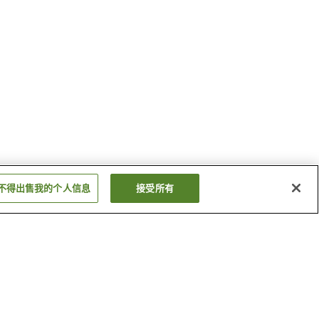
不得出售我的个人信息
接受所有
馆山温泉
饭冈温泉
显示更多