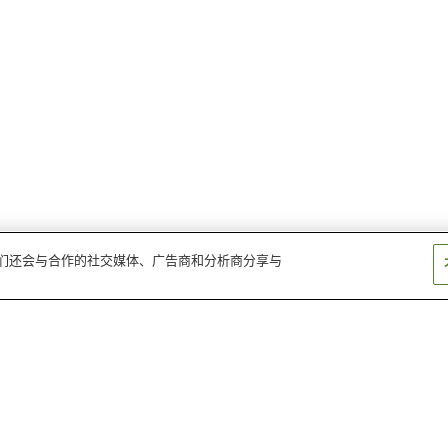
。我们还会与合作的社交媒体、广告商和分析商分享与
犬吠埼温泉
小凑温泉
千仓温泉
龟山温泉
青堀温泉
南房总岩井温泉