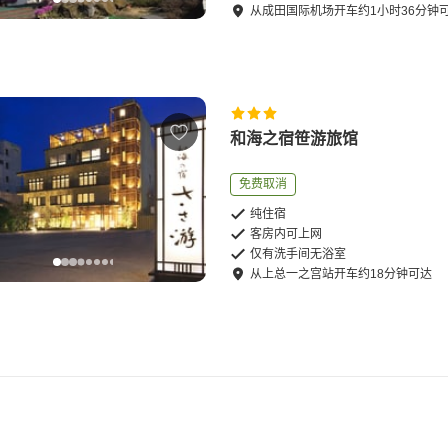
从
成田国际机场
开车
约
1
小时
36
分钟
和海之宿笹游旅馆
免费取消
纯住宿
客房内可上网
仅有洗手间无浴室
从
上总一之宫站
开车
约
18
分钟可达