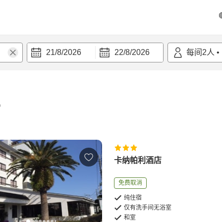
21/8/2026
22/8/2026
每间
2
人
•
宿
卡纳帕利酒店
免费取消
纯住宿
仅有洗手间无浴室
和室