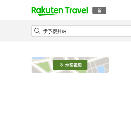
新
t
o
p
P
a
g
e
地图视图
_
s
e
a
r
c
h