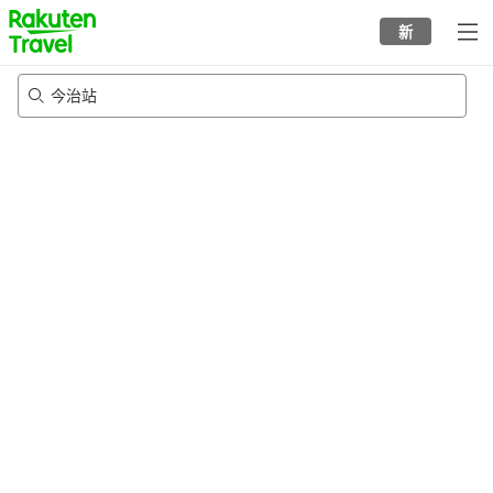
to
新
top
page
今治站
21/8/2026
-
22/8/2026
每间
2
人
•
1
个房间