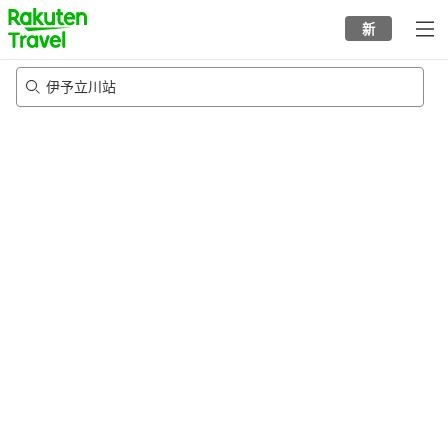
to
新
top
page
伊予立川站
20/8/2026
-
21/8/2026
每间
2
人
•
1
个房间