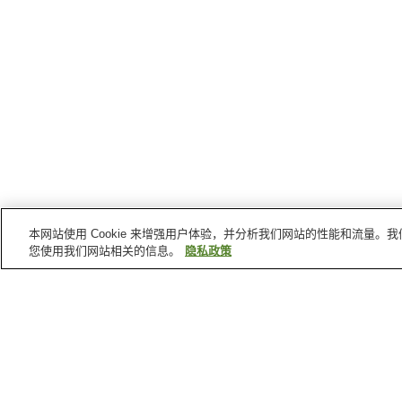
本网站使用 Cookie 来增强用户体验，并分析我们网站的性能和流量
您使用我们网站相关的信息。
隐私政策
爱媛县
的温泉
Makoto温泉
鹿野川温泉
钝川温泉
宝泉坊温泉
首页
日本
爱媛县
Makoto温泉