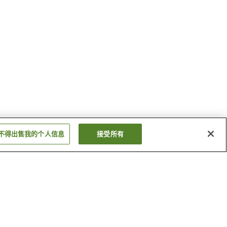
不得出售我的个人信息
接受所有
大门温泉
汤之浦温泉
显示更多