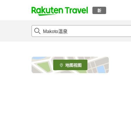
新
t
o
p
P
a
g
e
地图视图
_
s
e
a
r
c
h