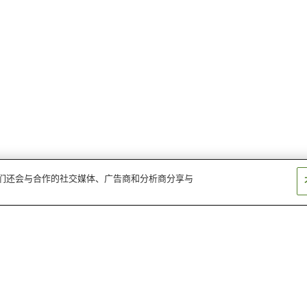
。我们还会与合作的社交媒体、广告商和分析商分享与
山出温泉
汤之谷温泉
小町温泉
古岩屋温泉
东道后温泉
权现温泉