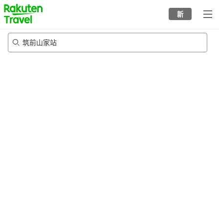
to
新
top
page
筑前山家站
22/8/2026
-
23/8/2026
每间
2
人
•
1
个房间