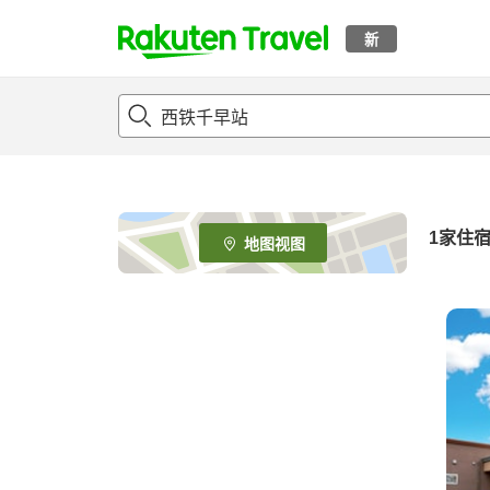
新
t
o
p
P
a
g
e
1家住
地图视图
_
s
e
a
r
c
h