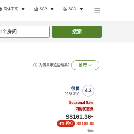
简体中文
SGP
SGD
1
个房间
搜索
推荐
为何显示这些结果？
很棒
4.3
91
条评论
Seasonal Sale
闪购优惠券
S$161.36
~
S$169.85
4%
折扣
每间