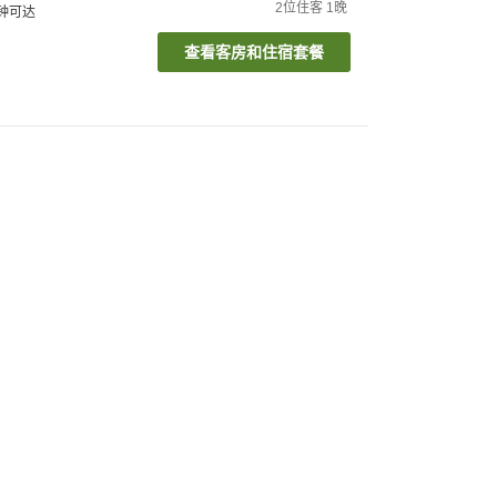
2
位住客
1
晚
钟可达
查看客房和住宿套餐