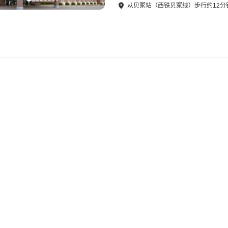
从
贝冢站（西铁贝冢线）
步行
约
12
分