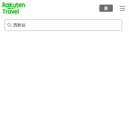
to
新
top
page
西新站
23/8/2026
-
24/8/2026
每间
2
人
•
1
个房间