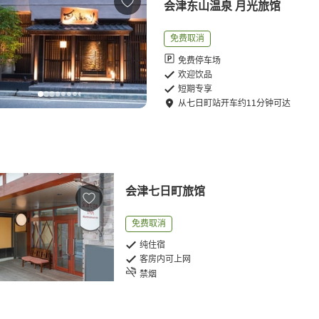
会津东山温泉 月光旅馆
免费取消
免费停车场
欢迎饮品
短期专享
从
七日町站
开车
约
11
分钟可达
会津七日町旅馆
免费取消
纯住宿
客房内可上网
禁烟