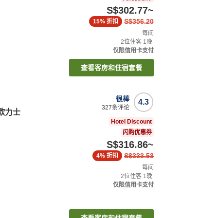
S$302.77
~
S$356.20
15%
折扣
每间
2
位住客
1
晚
仅限信用卡支付
查看客房和住宿套餐
很棒
4.3
327
条评论
欧力士
Hotel Discount
闪购优惠券
S$316.86
~
S$333.53
4%
折扣
每间
2
位住客
1
晚
仅限信用卡支付