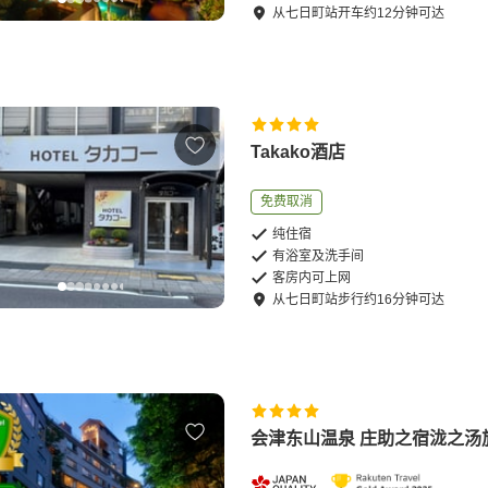
从
七日町站
开车
约
12
分钟可达
Takako酒店
免费取消
纯住宿
有浴室及洗手间
客房内可上网
从
七日町站
步行
约
16
分钟可达
会津东山温泉 庄助之宿泷之汤