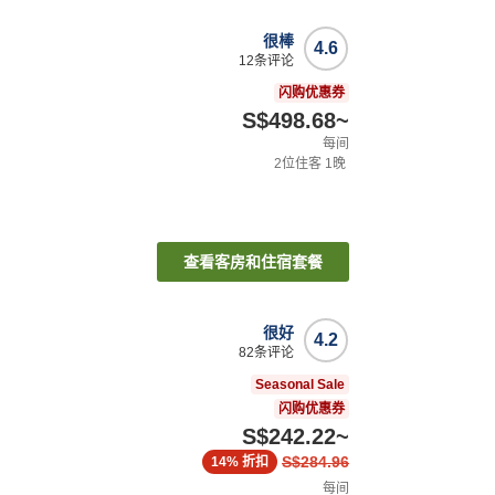
很棒
4.6
12
条评论
闪购优惠券
S$498.68
~
每间
2
位住客
1
晚
查看客房和住宿套餐
很好
4.2
82
条评论
Seasonal Sale
闪购优惠券
S$242.22
~
S$284.96
14%
折扣
每间