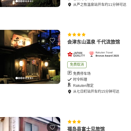
从
芦之牧温泉站
开车
约
11
分钟可达
会津东山温泉 千代泷旅馆
免费取消
免费停车场
时令料理
Rakuten限定
从
七日町站
开车
约
15
分钟可达
福岛县富士见旅馆