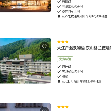
纯住宿
有浴室及洗手间
客房内可上网
从
芦之牧温泉站
开车
约
10
分钟可达
大江户温泉物语 东山格兰德酒
免费取消
纯住宿
有浴室及洗手间
和室
从
七日町站
开车
约
12
分钟可达