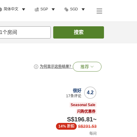
简体中文
SGP
SGD
1
个房间
搜索
推荐
为何显示这些结果？
很好
4.2
17
条评论
Seasonal Sale
闪购优惠券
S$196.81
~
S$231.53
14%
折扣
每间