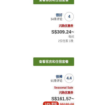
查看客房和住宿套餐
很好
4
34
条评论
闪购优惠券
S$309.24
~
每间
2
位住客
1
晚
查看客房和住宿套餐
很棒
4.4
91
条评论
Seasonal Sale
闪购优惠券
S$161.57
~
S$190.08
14%
折扣