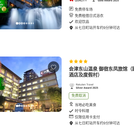
免费停车场
免费租借日式浴衣
欢迎饮品
从
七日町站
开车
约
9
分钟可达
会津东山温泉 御宿东凤旅馆（
酒店及度假村）
免费取消
当地必吃美食
时令料理
仅限信用卡支付
从
七日町站
开车
约
9
分钟可达