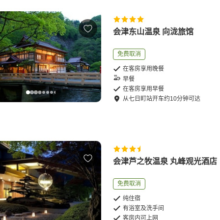
会津东山温泉 向泷旅馆
免费取消
在客房享用晚餐
早餐
在客房享用早餐
从
七日町站
开车
约
10
分钟可达
会津芦之牧温泉 丸峰观光酒店
免费取消
纯住宿
有浴室及洗手间
客房内可上网