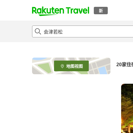
新
t
o
p
P
a
g
e
20
家住
地图视图
_
s
e
a
r
c
h