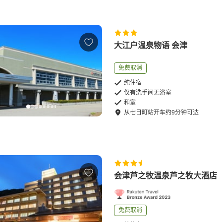
大江户温泉物语 会津
免费取消
纯住宿
仅有洗手间无浴室
和室
从
七日町站
开车
约
9
分钟可达
会津芦之牧温泉芦之牧大酒店
免费取消