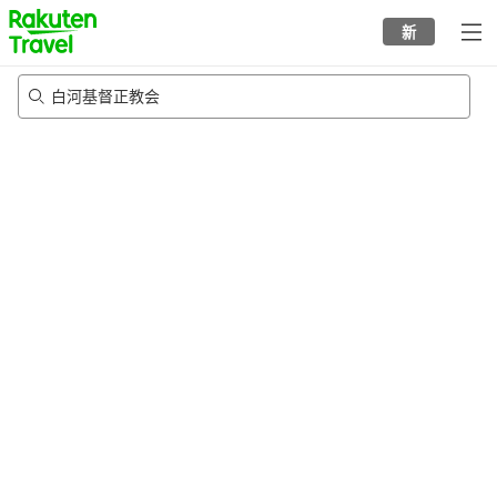
to
新
top
page
白河基督正教会
21/8/2026
-
22/8/2026
每间
2
人
•
1
个房间