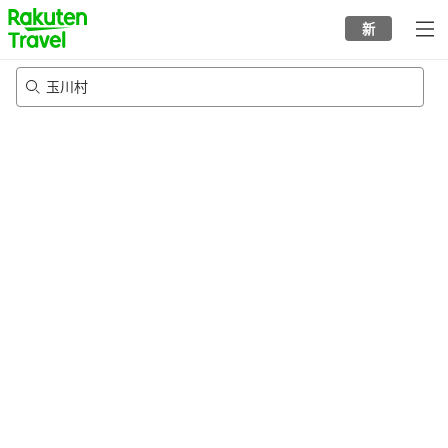
to
新
top
page
玉川村
24/8/2026
-
25/8/2026
每间
2
人
•
1
个房间