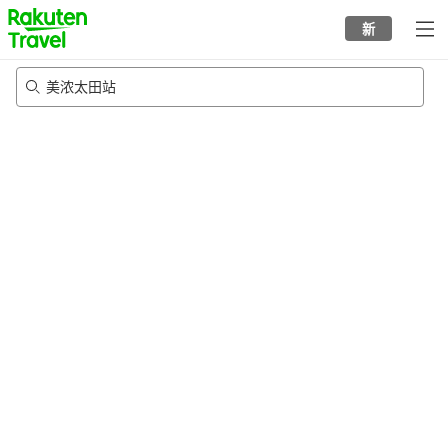
to
新
top
page
美浓太田站
21/8/2026
-
22/8/2026
每间
2
人
•
1
个房间