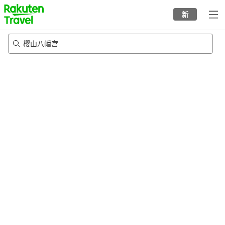
to
新
top
page
樱山八幡宫
24/8/2026
-
25/8/2026
每间
2
人
•
1
个房间