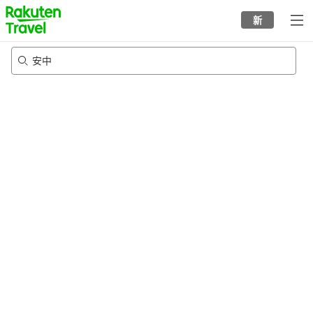
to
新
top
page
安中
20/8/2026
-
21/8/2026
每间
2
人
•
1
个房间