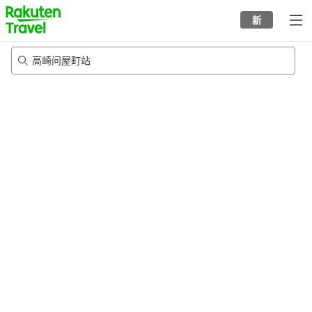
to
新
top
page
高崎问屋町站
20/8/2026
-
21/8/2026
每间
2
人
•
1
个房间