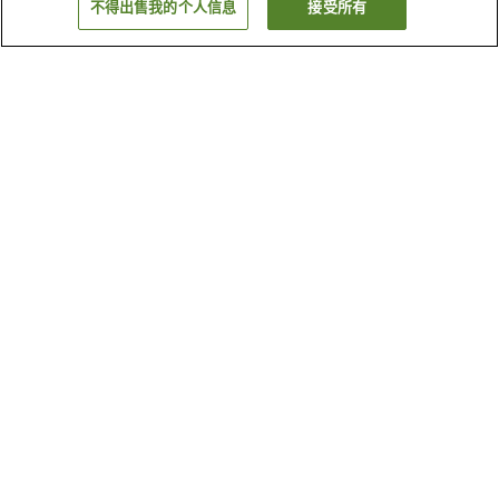
不得出售我的个人信息
接受所有
返回
2
家住宿
为何显示这些结果？