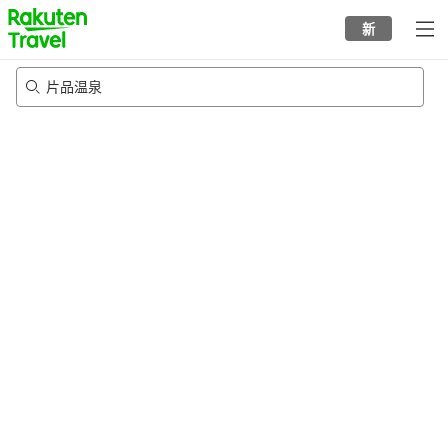
to
新
top
page
片品温泉
24/8/2026
-
25/8/2026
每间
2
人
•
1
个房间