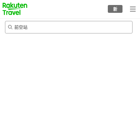
to
新
top
page
前空站
22/8/2026
-
23/8/2026
每间
2
人
•
1
个房间