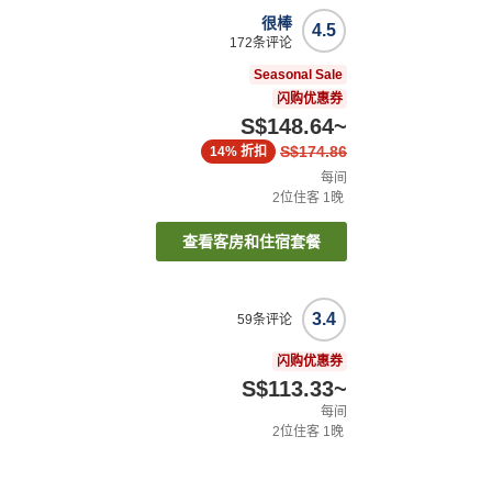
很棒
4.5
172
条评论
Seasonal Sale
闪购优惠券
S$148.64
~
S$174.86
14%
折扣
每间
2
位住客
1
晚
查看客房和住宿套餐
3.4
59
条评论
闪购优惠券
S$113.33
~
每间
2
位住客
1
晚