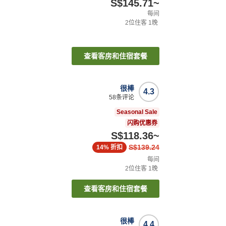
S$145.71
~
每间
2
位住客
1
晚
查看客房和住宿套餐
很棒
4.3
58
条评论
Seasonal Sale
闪购优惠券
S$118.36
~
S$139.24
14%
折扣
每间
2
位住客
1
晚
查看客房和住宿套餐
很棒
4.4