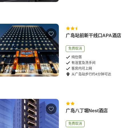
广岛站前新干线口APA酒店
免费取消
纯住宿
有浴室及洗手间
客房内可上网
从
广岛站
步行
约
4
分钟可达
广岛八丁堀Nest酒店
免费取消