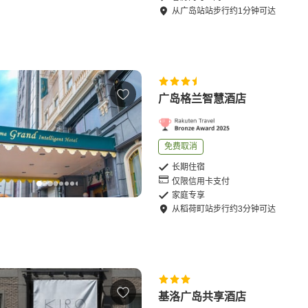
从
广岛站站
步行
约
1
分钟可达
广岛格兰智慧酒店
免费取消
长期住宿
仅限信用卡支付
家庭专享
从
稻荷町站
步行
约
3
分钟可达
基洛广岛共享酒店