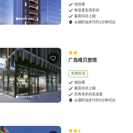
纯住宿
有浴室及洗手间
客房内可上网
从
胡町站
步行
约
1
分钟可达
广岛维贝旅馆
免费取消
纯住宿
客房内可上网
仅有洗手间无浴室
从
袋町站
步行
约
5
分钟可达