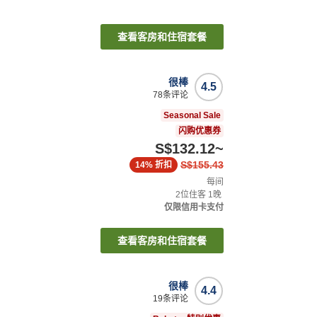
查看客房和住宿套餐
很棒
4.5
78
条评论
Seasonal Sale
闪购优惠券
S$132.12
~
S$155.43
14%
折扣
每间
2
位住客
1
晚
仅限信用卡支付
查看客房和住宿套餐
很棒
4.4
19
条评论