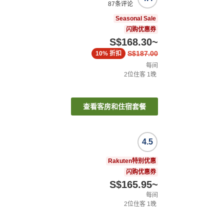
87
条评论
Seasonal Sale
闪购优惠券
S$168.30
~
S$187.00
10%
折扣
每间
2
位住客
1
晚
查看客房和住宿套餐
4.5
Rakuten特别优惠
闪购优惠券
S$165.95
~
每间
2
位住客
1
晚