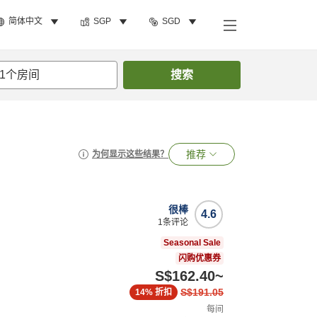
简体中文
SGP
SGD
1
个房间
搜索
推荐
为何显示这些结果？
很棒
4.6
1
条评论
Seasonal Sale
闪购优惠券
S$162.40
~
S$191.05
14%
折扣
每间