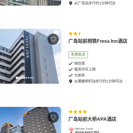
从
广岛站
步行
约
1
分钟可达
广岛站前相铁Fresa Inn酒店
免费取消
纯住宿
客房内可上网
大床房
从
猿猴桥町站
步行
约
1
分钟可达
广岛站前大桥APA酒店