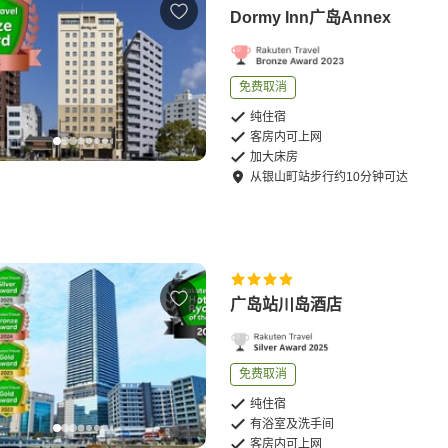
Dormy Inn广岛Annex
免费取消
纯住宿
客房内可上网
加大床房
从
银山町站
步行
约
10
分钟可达
广岛站川岛酒店
免费取消
纯住宿
有浴室及洗手间
客房内可上网