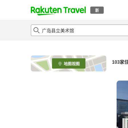
新
t
o
p
P
a
g
e
103
家
地图视图
_
s
e
a
r
c
h