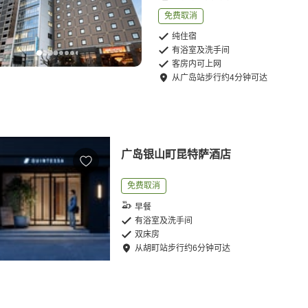
免费取消
纯住宿
有浴室及洗手间
客房内可上网
从
广岛站
步行
约
4
分钟可达
广岛银山町昆特萨酒店
免费取消
早餐
有浴室及洗手间
双床房
从
胡町站
步行
约
6
分钟可达