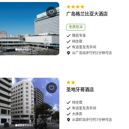
广岛格兰比亚大酒店
免费取消
情侣专享
纯住宿
有浴室及洗手间
从
广岛站
步行
约
2
分钟可达
圣地牙哥酒店
纯住宿
有浴室及洗手间
大床房
从
袋町站
步行
约
7
分钟可达