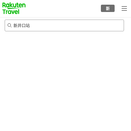
to
新
top
page
新井口站
23/8/2026
-
24/8/2026
每间
2
人
•
1
个房间