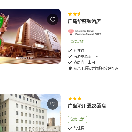
广岛华盛顿酒店
免费取消
纯住宿
有浴室及洗手间
客房内可上网
从
八丁堀站
步行
约
4
分钟可达
广岛流川通28酒店
免费取消
纯住宿