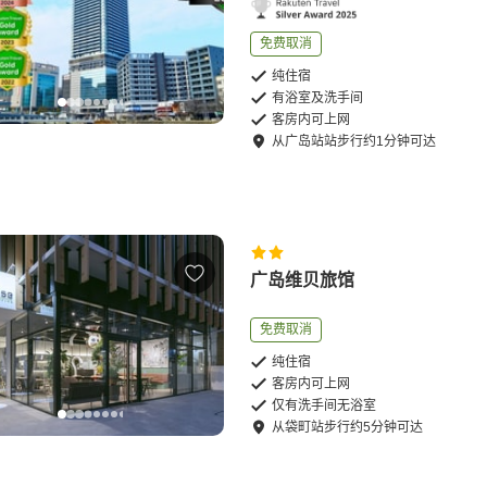
免费取消
纯住宿
有浴室及洗手间
客房内可上网
从
广岛站站
步行
约
1
分钟可达
广岛维贝旅馆
免费取消
纯住宿
客房内可上网
仅有洗手间无浴室
从
袋町站
步行
约
5
分钟可达