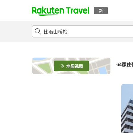
新
t
o
p
P
a
g
e
64
家住
地图视图
_
s
e
a
r
c
h