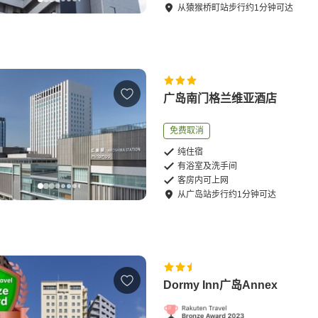
从
猿猴桥町站
步行
约
1
分钟可达
广岛南门格兰维亚酒店
免费取消
纯住宿
有浴室及洗手间
客房内可上网
从
广岛站
步行
约
1
分钟可达
Dormy Inn广岛Annex