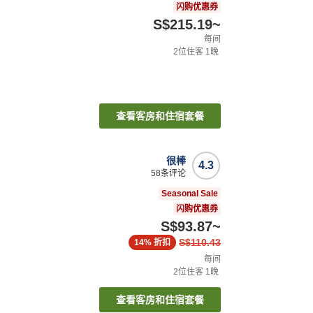
闪购优惠券
S$215.19
~
每间
2
位住客
1
晚
查看客房和住宿套餐
很棒
4.3
58
条评论
Seasonal Sale
闪购优惠券
S$93.87
~
S$110.43
14%
折扣
每间
2
位住客
1
晚
查看客房和住宿套餐