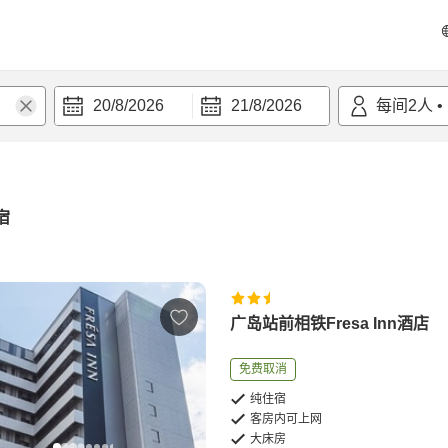
20/8/2026
21/8/2026
每间
2
人
•
宿
广岛站前相铁Fresa Inn酒店
免费取消
纯住宿
客房内可上网
大床房