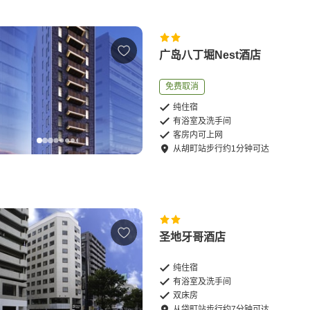
广岛八丁堀Nest酒店
免费取消
纯住宿
有浴室及洗手间
客房内可上网
从
胡町站
步行
约
1
分钟可达
圣地牙哥酒店
纯住宿
有浴室及洗手间
双床房
从
袋町站
步行
约
7
分钟可达