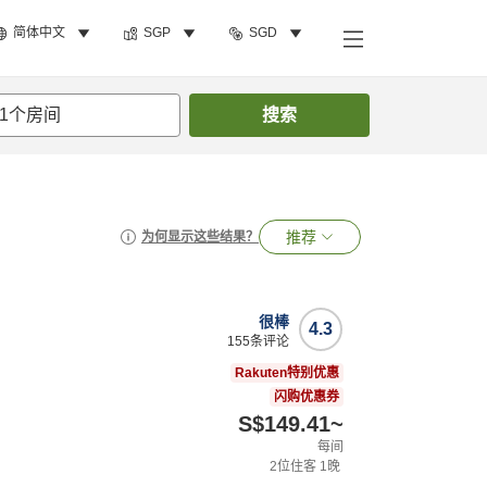
简体中文
SGP
SGD
1
个房间
搜索
推荐
为何显示这些结果？
很棒
4.3
155
条评论
Rakuten特别优惠
闪购优惠券
S$149.41
~
每间
2
位住客
1
晚