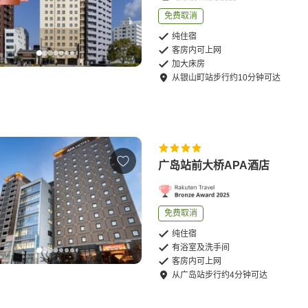
免费取消
纯住宿
客房内可上网
加大床房
从
银山町站
步行
约
10
分钟可达
广岛站前大桥APA酒店
免费取消
纯住宿
有浴室及洗手间
客房内可上网
从
广岛站
步行
约
4
分钟可达