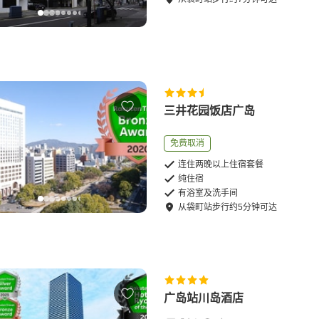
三井花园饭店广岛
免费取消
连住两晚以上住宿套餐
纯住宿
有浴室及洗手间
从
袋町站
步行
约
5
分钟可达
广岛站川岛酒店