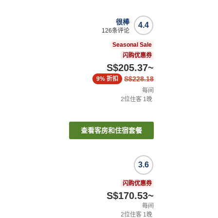
很棒
4.4
126
条评论
Seasonal Sale
闪购优惠券
S$205.37
~
S$228.18
9%
折扣
每间
2
位住客
1
晚
查看客房和住宿套餐
3.6
闪购优惠券
S$170.53
~
每间
2
位住客
1
晚