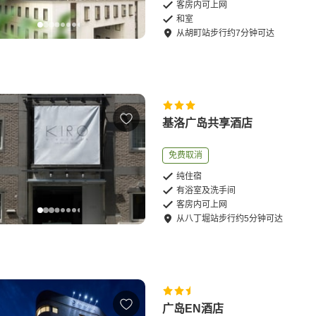
客房内可上网
和室
从
胡町站
步行
约
7
分钟可达
基洛广岛共享酒店
免费取消
纯住宿
有浴室及洗手间
客房内可上网
从
八丁堀站
步行
约
5
分钟可达
广岛EN酒店