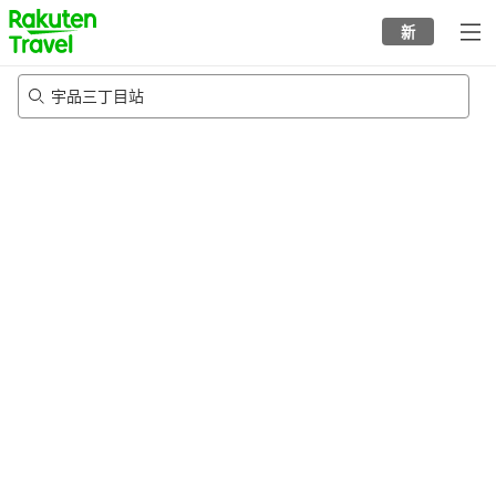
to
新
top
page
宇品三丁目站
22/8/2026
-
23/8/2026
每间
2
人
•
1
个房间