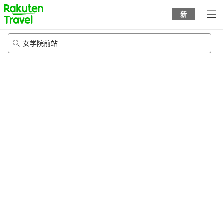
to
新
top
page
女学院前站
20/8/2026
-
21/8/2026
每间
2
人
•
1
个房间