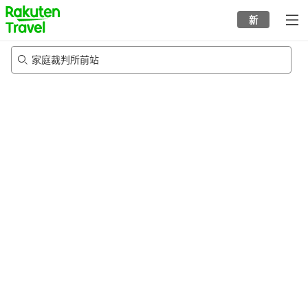
to
新
top
page
家庭裁判所前站
21/8/2026
-
22/8/2026
每间
2
人
•
1
个房间