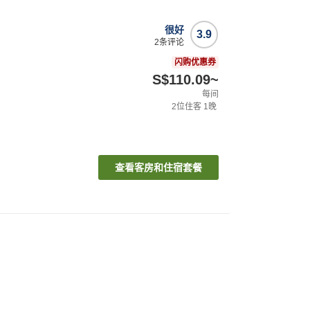
很好
3.9
2
条评论
闪购优惠券
S$110.09
~
每间
2
位住客
1
晚
查看客房和住宿套餐