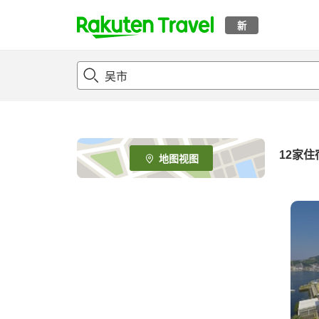
新
t
o
p
P
a
g
e
12
家住
地图视图
_
s
e
a
r
c
h