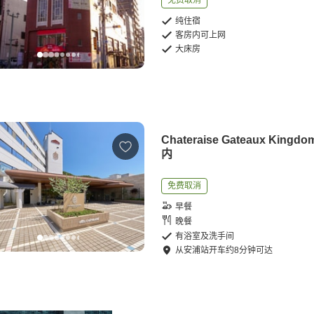
免费取消
纯住宿
客房内可上网
大床房
Chateraise Gateaux King
内
免费取消
早餐
晚餐
有浴室及洗手间
从
安浦站
开车
约
8
分钟可达