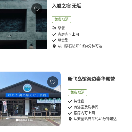
入船之宿 无垢
免费取消
早餐
客房内可上网
尊贵型
从
川原石站
开车
约
4
分钟可达
新飞岛馆海边豪华露营
免费取消
纯住宿
有浴室及洗手间
客房内可上网
从
安登站
开车
约
48
分钟可达