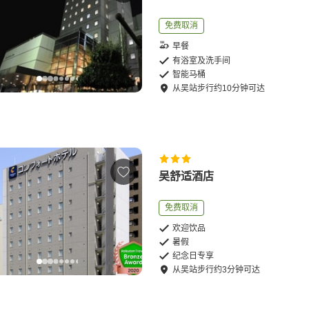
免费取消
早餐
有浴室及洗手间
智能马桶
从
吴站
步行
约
10
分钟可达
吴舒适酒店
免费取消
欢迎饮品
暑假
纪念日专享
从
吴站
步行
约
3
分钟可达