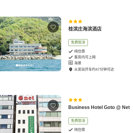
桂滨庄海滨酒店
免费取消
纯住宿
客房内可上网
海景
从
吴站
开车
约
47
分钟可达
Business Hotel Goto @ Net
免费取消
纯住宿