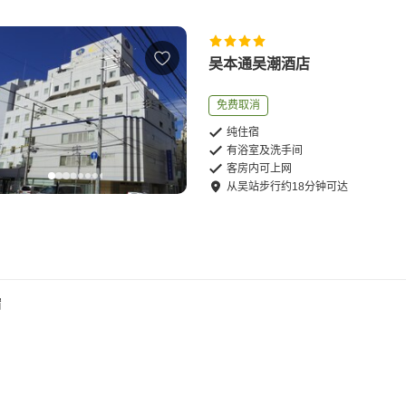
吴本通吴潮酒店
免费取消
纯住宿
有浴室及洗手间
客房内可上网
从
吴站
步行
约
18
分钟可达
宿