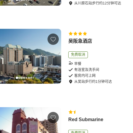
从
川原石站
步行
约
12
分钟可达
吴阪急酒店
免费取消
早餐
有浴室及洗手间
客房内可上网
从
吴站
步行
约
1
分钟可达
Red Submarine