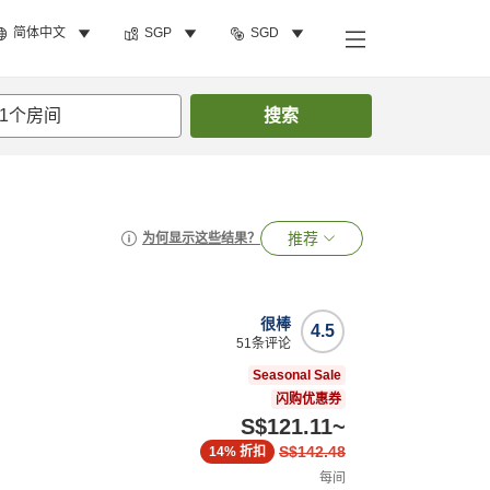
简体中文
SGP
SGD
1
个房间
搜索
推荐
为何显示这些结果？
很棒
4.5
51
条评论
Seasonal Sale
闪购优惠券
S$121.11
~
S$142.48
14%
折扣
每间