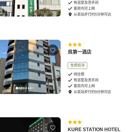
有浴室及洗手间
客房内可上网
从
吴站
步行
约
5
分钟可达
呉第一酒店
免费取消
纯住宿
有浴室及洗手间
客房内可上网
从
吴站
步行
约
9
分钟可达
KURE STATION HOTEL