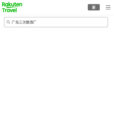
to
新
top
page
广岛三次酿酒厂
20/8/2026
-
21/8/2026
每间
2
人
•
1
个房间