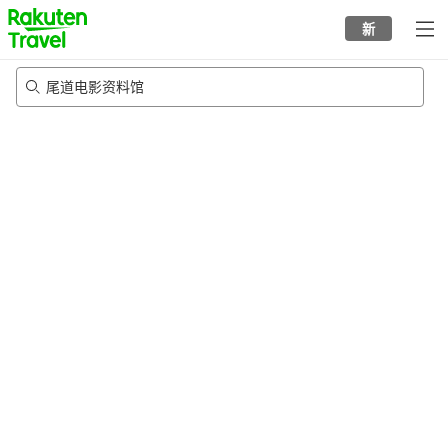
to
新
top
page
尾道电影资料馆
21/8/2026
-
22/8/2026
每间
2
人
•
1
个房间