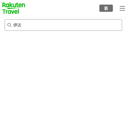
to
新
top
page
伊达
23/8/2026
-
24/8/2026
每间
2
人
•
1
个房间