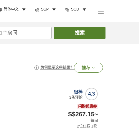
简体中文
SGP
SGD
1
个房间
搜索
推荐
为何显示这些结果？
很棒
4.3
3
条评论
闪购优惠券
S$267.15
~
每间
2
位住客
1
晚