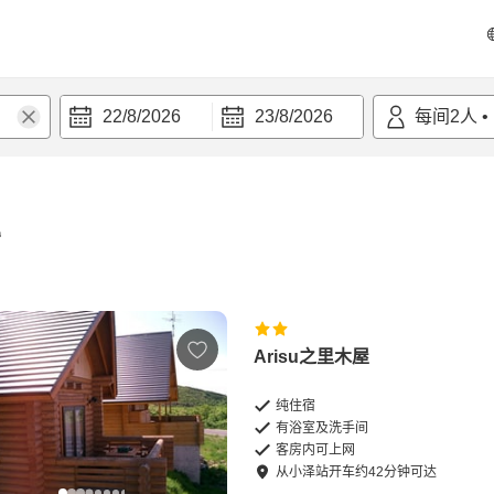
22/8/2026
23/8/2026
每间
2
人
•
宿
Arisu之里木屋
纯住宿
有浴室及洗手间
客房内可上网
从
小泽站
开车
约
42
分钟可达