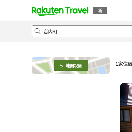
新
t
o
p
P
a
g
e
1家住
地图视图
_
s
e
a
r
c
h