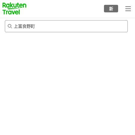
to
新
top
page
上富良野町
24/8/2026
-
25/8/2026
每间
2
人
•
1
个房间