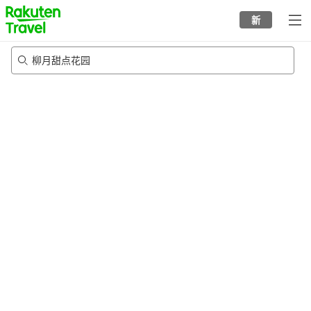
to
新
top
page
柳月甜点花园
22/8/2026
-
23/8/2026
每间
2
人
•
1
个房间