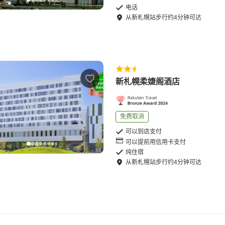
电话
从
新札幌站
步行
约
4
分钟可达
新札幌柔婕阁酒店
免费取消
可以到店支付
可以提前用信用卡支付
纯住宿
从
新札幌站
步行
约
4
分钟可达