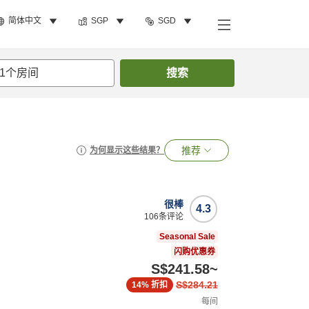
简体中文
SGP
SGD
1
个房间
搜索
推荐
为何显示这些结果？
很棒
4.3
106
条评论
Seasonal Sale
闪购优惠券
S$241.58
~
S$284.21
14%
折扣
每间