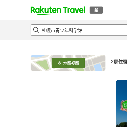
新
t
o
p
P
a
g
e
2
家住
地图视图
_
s
e
a
r
c
h