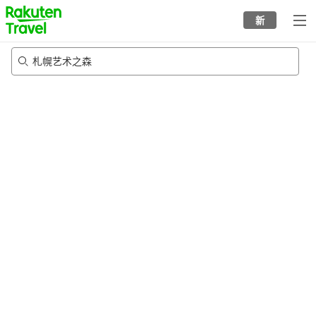
to
新
top
page
札幌艺术之森
23/8/2026
-
24/8/2026
每间
2
人
•
1
个房间