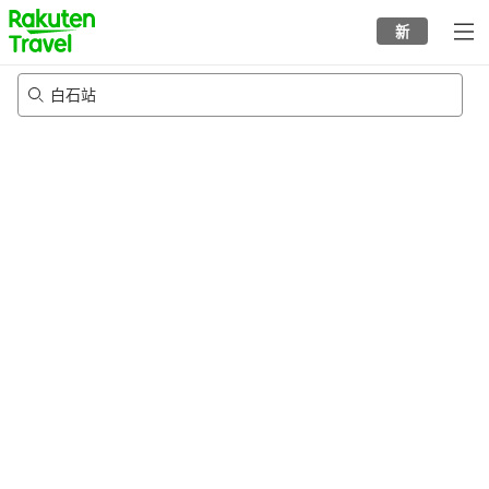
to
新
top
page
白石站
21/8/2026
-
22/8/2026
每间
2
人
•
1
个房间