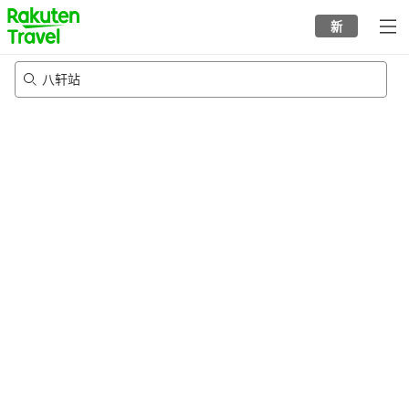
to
新
top
page
八轩站
23/8/2026
-
24/8/2026
每间
2
人
•
1
个房间