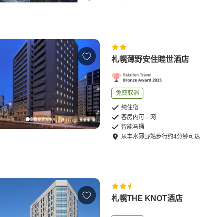
札幌薄野安住睦世酒店
免费取消
纯住宿
客房内可上网
智能马桶
从
丰水薄野站
步行
约
4
分钟可达
札幌THE KNOT酒店