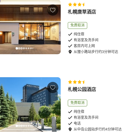
札幌唐草酒店
免费取消
纯住宿
有浴室及洗手间
客房内可上网
从
狸小路站
步行
约
3
分钟可达
札幌公园酒店
免费取消
纯住宿
有浴室及洗手间
电话
从
中岛公园站
步行
约
4
分钟可达