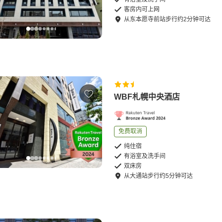
客房内可上网
从
东本愿寺前站
步行
约
2
分钟可达
WBF札幌中央酒店
免费取消
纯住宿
有浴室及洗手间
双床房
从
大通站
步行
约
5
分钟可达