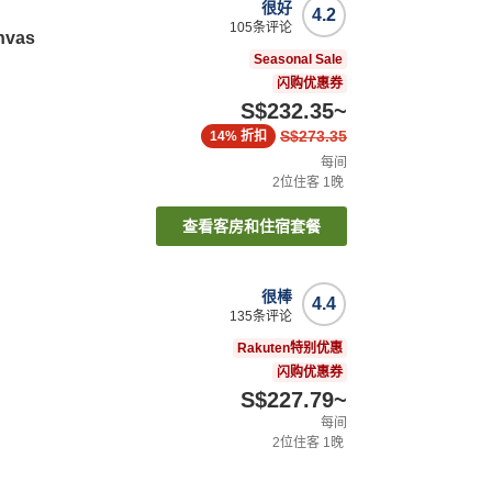
很好
4.2
105
条评论
vas
Seasonal Sale
闪购优惠券
S$232.35
~
S$273.35
14%
折扣
每间
2
位住客
1
晚
查看客房和住宿套餐
很棒
4.4
135
条评论
Rakuten特别优惠
闪购优惠券
S$227.79
~
每间
2
位住客
1
晚