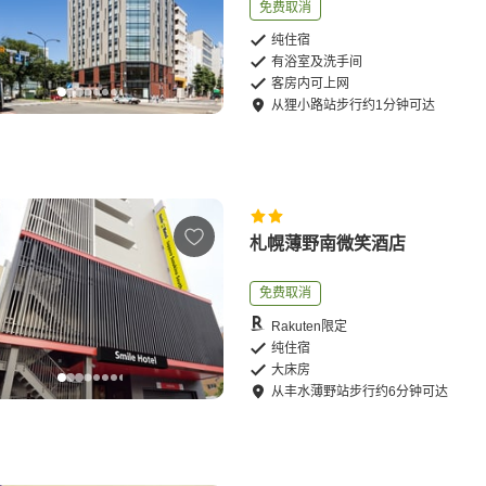
免费取消
纯住宿
有浴室及洗手间
客房内可上网
从
狸小路站
步行
约
1
分钟可达
札幌薄野南微笑酒店
免费取消
Rakuten限定
纯住宿
大床房
从
丰水薄野站
步行
约
6
分钟可达