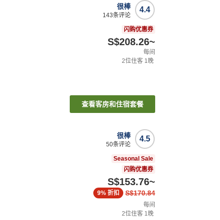
很棒
4.4
143
条评论
闪购优惠券
S$208.26
~
每间
2
位住客
1
晚
查看客房和住宿套餐
很棒
4.5
50
条评论
Seasonal Sale
闪购优惠券
S$153.76
~
S$170.84
9%
折扣
每间
2
位住客
1
晚