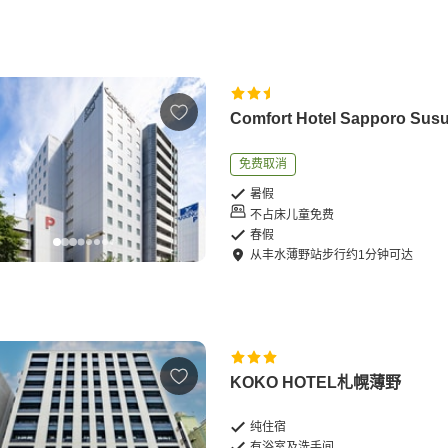
Comfort Hotel Sapporo Sus
免费取消
暑假
不占床儿童免费
春假
从
丰水薄野站
步行
约
1
分钟可达
KOKO HOTEL札幌薄野
纯住宿
有浴室及洗手间