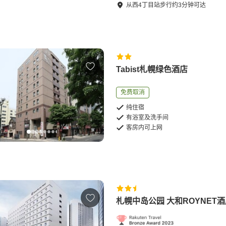
从
西4丁目站
步行
约
3
分钟可达
Tabist札幌绿色酒店
免费取消
纯住宿
有浴室及洗手间
客房内可上网
札幌中岛公园 大和ROYNET