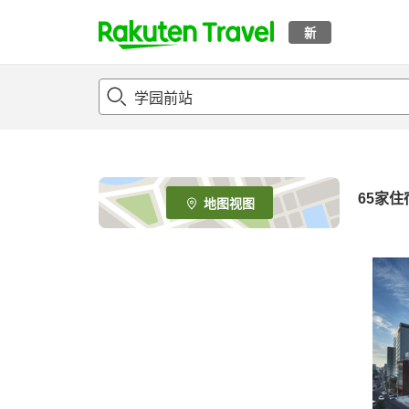
新
t
o
p
P
a
g
e
65
家住
地图视图
_
s
e
a
r
c
h