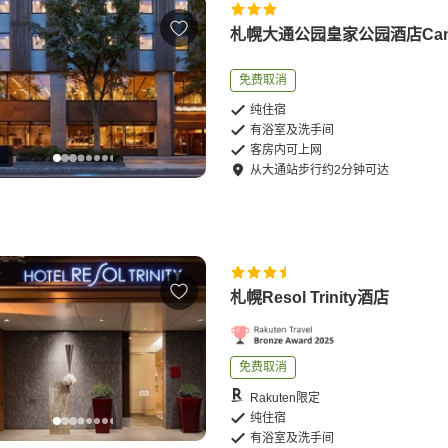
札幌大通公园皇家公园酒店Can
免费取消
纯住宿
有浴室及洗手间
客房内可上网
从
大通站
步行
约
2
分钟可达
札幌Resol Trinity酒店
免费取消
Rakuten限定
纯住宿
有浴室及洗手间