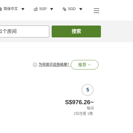
简体中文
SGP
SGD
1
个房间
搜索
推荐
为何显示这些结果？
5
S$976.26
~
每间
2
位住客
1
晚