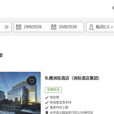
19/8/2026
20/8/2026
每间
2
人
•
宿
札幌洲际酒店（洲际酒店集团）
免费取消
纯住宿
有浴室及洗手间
客房内可上网
从
中岛公园站
步行
约
12
分钟可达