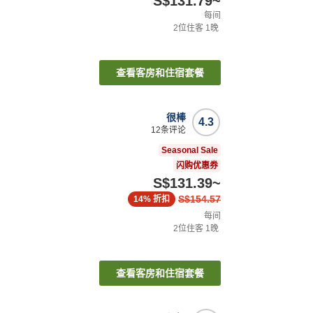
S$131.79
~
每间
2
位住客
1
晚
查看客房和住宿套餐
很棒
4.3
12
条评论
Seasonal Sale
闪购优惠券
S$131.39
~
S$154.57
14%
折扣
每间
2
位住客
1
晚
查看客房和住宿套餐