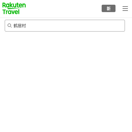
to
新
top
page
鹤居村
23/8/2026
-
24/8/2026
每间
2
人
•
1
个房间