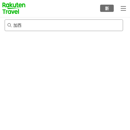
to
新
top
page
加西
20/8/2026
-
21/8/2026
每间
2
人
•
1
个房间