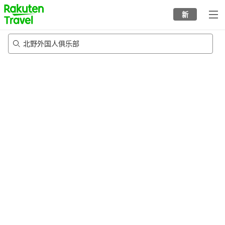
to
新
top
page
北野外国人俱乐部
23/8/2026
-
24/8/2026
每间
2
人
•
1
个房间