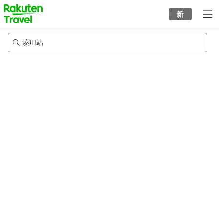
to
新
top
page
湊川站
21/8/2026
-
22/8/2026
每间
2
人
•
1
个房间