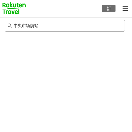
to
新
top
page
中央市场前站
23/8/2026
-
24/8/2026
每间
2
人
•
1
个房间