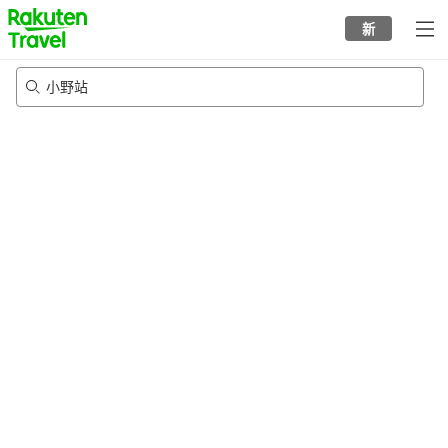
to
新
top
page
小野站
20/8/2026
-
21/8/2026
每间
2
人
•
1
个房间