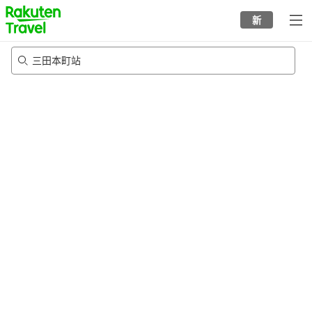
to
新
top
page
三田本町站
21/8/2026
-
22/8/2026
每间
2
人
•
1
个房间