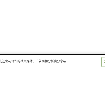
。我们还会与合作的社交媒体、广告商和分析商分享与
神户港温泉
涡潮温泉
南淡路温泉
滨坂温泉乡
洲本温泉
淡路岛一宫温泉