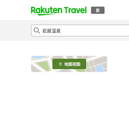
新
t
o
p
P
a
g
e
地图视图
_
s
e
a
r
c
h