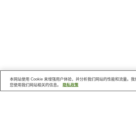
本网站使用 Cookie 来增强用户体验，并分析我们网站的性能和流量
您使用我们网站相关的信息。
隐私政策
兵库县
的温泉
大泽温泉
香住温泉
神锅温泉
圆山川温泉
首页
日本
兵库县
岩屋温泉