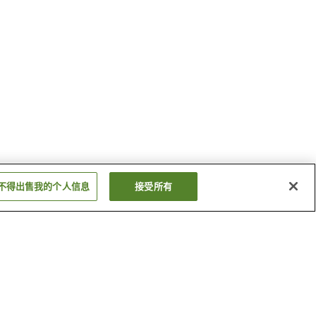
不得出售我的个人信息
接受所有
盐田温泉乡
香寺温泉
显示更多