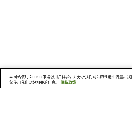
本网站使用 Cookie 来增强用户体验，并分析我们网站的性能和流量
您使用我们网站相关的信息。
隐私政策
兵库县
的温泉
大泽温泉
香住温泉
神锅温泉
圆山川温泉
首页
日本
兵库县
柴山温泉