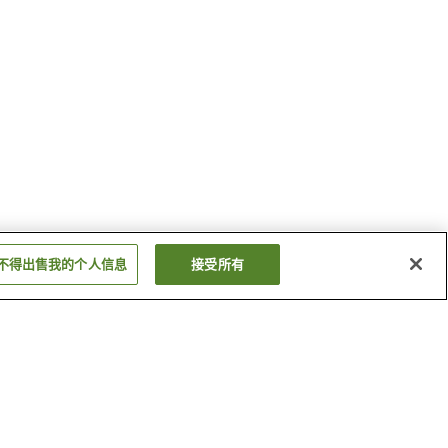
不得出售我的个人信息
接受所有
盐田温泉乡
香寺温泉
显示更多