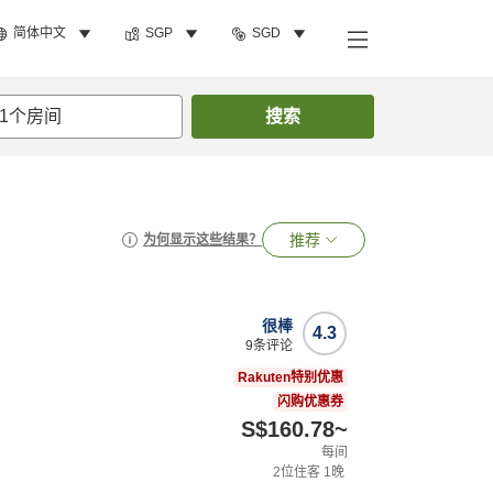
简体中文
SGP
SGD
1
个房间
搜索
推荐
为何显示这些结果？
很棒
4.3
9
条评论
Rakuten特别优惠
闪购优惠券
S$160.78
~
每间
2
位住客
1
晚