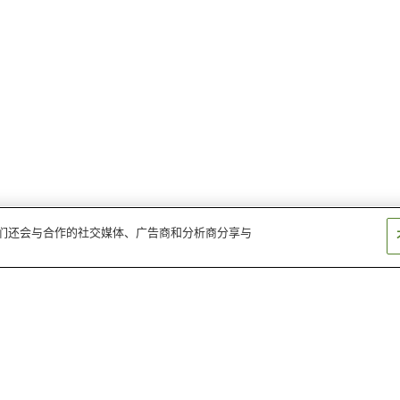
。我们还会与合作的社交媒体、广告商和分析商分享与
神户港温泉
涡潮温泉
南淡路温泉
滨坂温泉乡
洲本温泉
淡路岛一宫温泉