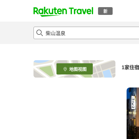
新
t
o
p
P
a
g
e
1家住
地图视图
_
s
e
a
r
c
h