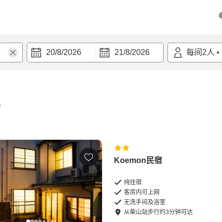
20/8/2026
21/8/2026
每间
2
人
•
宿
Koemon民宿
纯住宿
客房内可上网
无洗手间及浴室
从
柴山站
步行
约
3
分钟可达