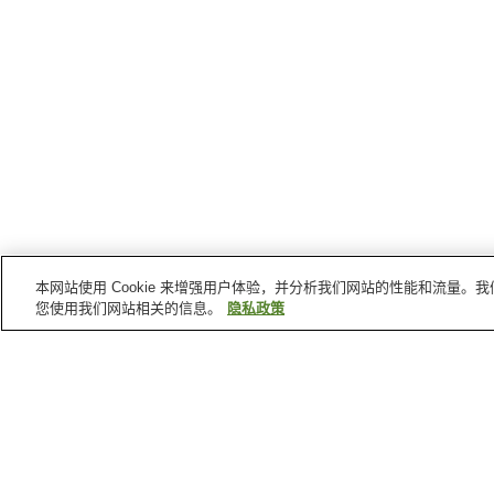
本网站使用 Cookie 来增强用户体验，并分析我们网站的性能和流量
您使用我们网站相关的信息。
隐私政策
茨城县
的温泉
Topsante大洋温泉
横川温泉
出羽之汤温泉
涸沼温泉
首页
日本
茨城县
五浦温泉