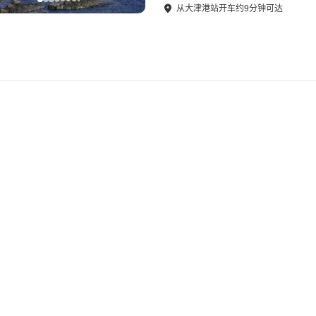
从
大津港站
开车
约
9
分钟可达