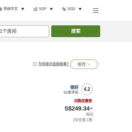
简体中文
SGP
SGD
1
个房间
搜索
推荐
为何显示这些结果？
很好
4.2
62
条评论
闪购优惠券
S$249.34
~
每间
2
位住客
1
晚