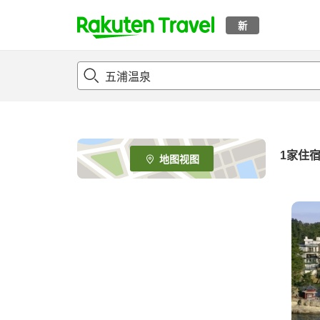
新
t
o
p
P
a
g
e
1家住
地图视图
_
s
e
a
r
c
h