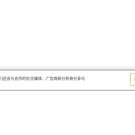
。我们还会与合作的社交媒体、广告商和分析商分享与
奥久慈大子温泉
矶原温泉
筑波山温泉
五浦温泉
汤网温泉
常磐莺谷温泉