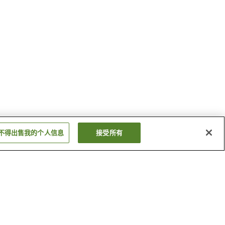
不得出售我的个人信息
接受所有
袋田温泉
平潟港温泉
显示更多